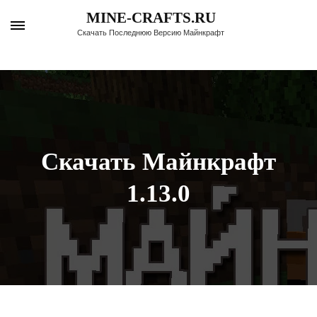
Перейти
MINE-CRAFTS.RU
к
Скачать Последнюю Версию Майнкрафт
содержимому
(нажмите
Enter)
Скачать Майнкрафт
1.13.0