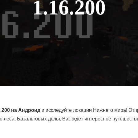
1.16.200
6.200 на Андроид
и исследуйте локации Нижнего мира! Отп
о леса, Базальтовых дельт. Вас ждёт интересное путешест