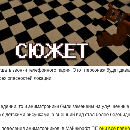
шать звонки телефонного парня. Этот персонаж будет дава
сех опасностей локации.
ведении, то и аниматроники были заменены на улучшенные
жа с детскими рисунками, а внешний вид стал более безобид
го поведения аниматроников, в Майнкрафт ПЕ
они всё равно