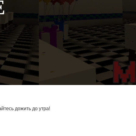
Е
йтесь дожить до утра!