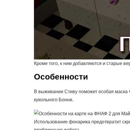
Кроме того, к ним добавляются и старые вер
Особенности
В выживании Стиву поможет особая маска Фр
кукольного Бонни.
Использование фонарика предотвратит скри
приближение робота.