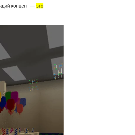
общий концепт —
это